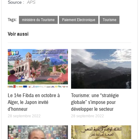
Source :
APS
Tags:
ministère du Tourisme
Paiement Electronique
Tourisme
Voir aussi
Le 14e Fibda en octobre à
Tourisme: une “stratégie
Alger, le Japon invité
globale” s’impose pour
d’honneur
développer le secteur
28 septembre 2022
28 septembre 2022