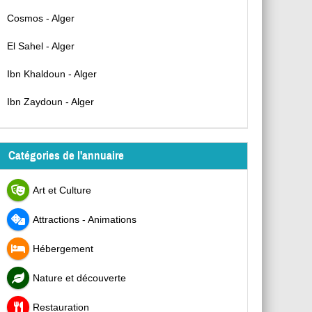
Cosmos - Alger
El Sahel - Alger
Ibn Khaldoun - Alger
Ibn Zaydoun - Alger
Catégories de l'annuaire
Art et Culture
Attractions - Animations
Hébergement
Nature et découverte
Restauration