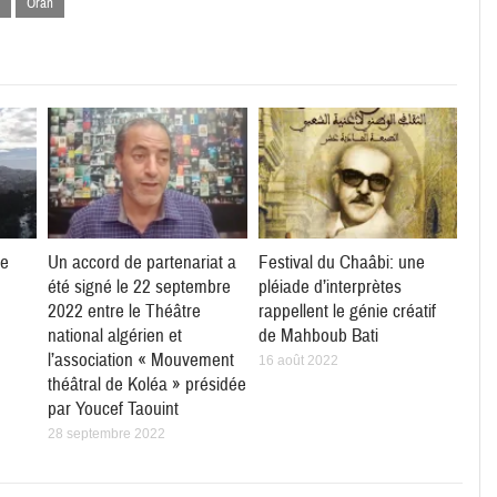
Oran
ie
Un accord de partenariat a
Festival du Chaâbi: une
été signé le 22 septembre
pléiade d’interprètes
2022 entre le Théâtre
rappellent le génie créatif
national algérien et
de Mahboub Bati
l’association « Mouvement
16 août 2022
théâtral de Koléa » présidée
par Youcef Taouint
28 septembre 2022