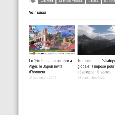
Tags:
Ciné Gold
Ciné Gold Multiplex
Cinéma
MD Ciné
Voir aussi
Le 14e Fibda en octobre à
Tourisme: une “stratég
Alger, le Japon invité
globale” s’impose pour
d’honneur
développer le secteur
28 septembre 2022
28 septembre 2022