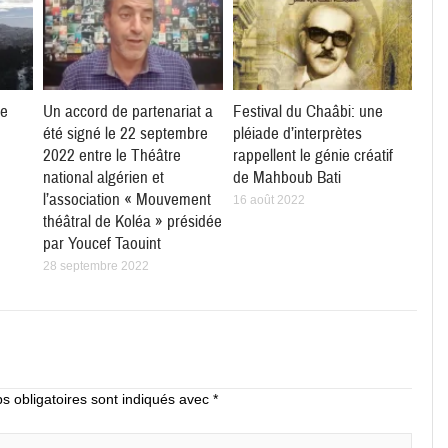
ie
Un accord de partenariat a
Festival du Chaâbi: une
été signé le 22 septembre
pléiade d’interprètes
2022 entre le Théâtre
rappellent le génie créatif
national algérien et
de Mahboub Bati
l’association « Mouvement
16 août 2022
théâtral de Koléa » présidée
par Youcef Taouint
28 septembre 2022
 obligatoires sont indiqués avec
*