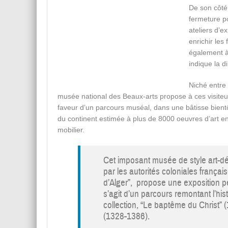
De son côté 
fermeture po
ateliers d’e
enrichir le
également à 
indique la di
Niché entre 
musée national des Beaux-arts propose à ces visiteurs 
faveur d’un parcours muséal, dans une bâtisse bientô
du continent estimée à plus de 8000 oeuvres d’art ent
mobilier.
Cet imposant musée de style art-d
par les autorités coloniales françai
d’Alger”, propose une exposition perm
s’agit d’un parcours remontant l’his
collection, “Le baptême du Christ”
(1328-1386).