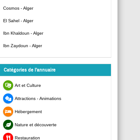
Cosmos - Alger
El Sahel - Alger
Ibn Khaldoun - Alger
Ibn Zaydoun - Alger
Catégories de l'annuaire
Art et Culture
Attractions - Animations
Hébergement
Nature et découverte
Restauration