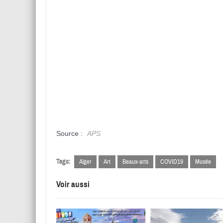
Source :
APS
Tags:
Alger
Art
Beaux-arts
COVID19
Musée
Voir aussi