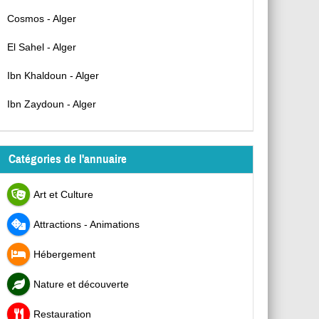
Cosmos - Alger
El Sahel - Alger
Ibn Khaldoun - Alger
Ibn Zaydoun - Alger
Catégories de l'annuaire
Art et Culture
Attractions - Animations
Hébergement
Nature et découverte
Restauration