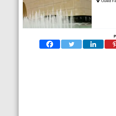
Ouled Fa
P