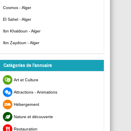
Cosmos - Alger
El Sahel - Alger
Ibn Khaldoun - Alger
Ibn Zaydoun - Alger
Catégories de l'annuaire
Art et Culture
Attractions - Animations
Hébergement
Nature et découverte
Restauration