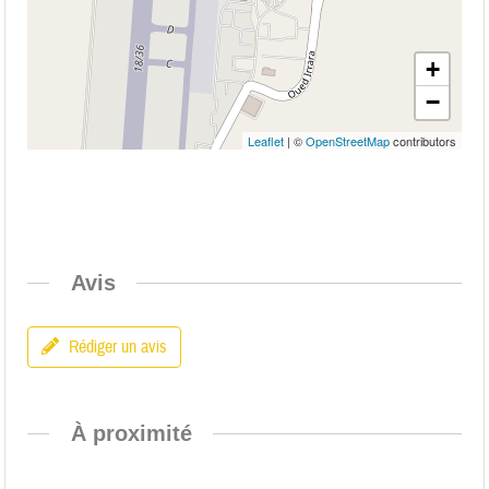
+
−
Leaflet
| ©
OpenStreetMap
contributors
Avis
Rédiger un avis
À proximité