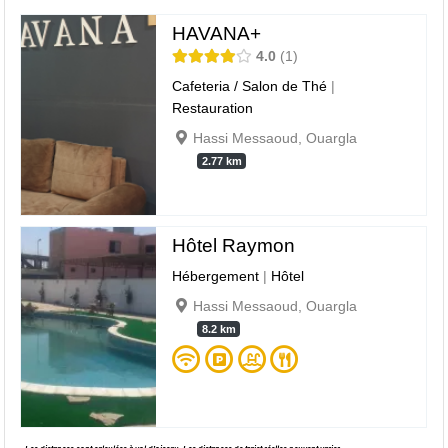
HAVANA+
4.0
1
Cafeteria / Salon de Thé
|
Restauration
Hassi Messaoud, Ouargla
2.77 km
Hôtel Raymon
Hébergement
|
Hôtel
Hassi Messaoud, Ouargla
8.2 km