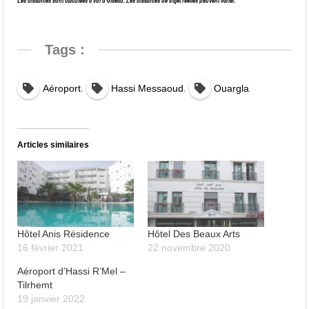
Les distances sont calculées à vol d’oiseau. Les distances de trajet réelles peuvent varier.
Tags :
,
,
Aéroport
Hassi Messaoud
Ouargla
Articles similaires
Hôtel Anis Résidence
Hôtel Des Beaux Arts
16 février 2021
22 novembre 2020
Aéroport d’Hassi R’Mel –
Tilrhemt
19 janvier 2022