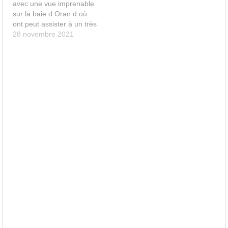
avec une vue imprenable
restaurant au hasard et
sur la baie d Oran d où
avant de venir j'ai checké
ont peut assister à un très
différents avis sur
beau coucher de soleil
28 novembre 2021
Google…