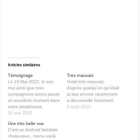
Articles similaires
Témoignage
Tres mauvais
Le 19 Mai 2022, le soir,
Hotel très mauvais
moi ainsi que mes
d'après quelqu'un qui était
compagnons avons passé
la bas encore récemment
un excellent moment dans
a déconseillé fortement.
votre steakhouse.
8 août 2023
L'ambiance était très
31 mai 2022
agréable, les plats étaient
Une très belle vue
succulents, les prix très
C'est un Android familiale
très raisonnables. j'avoue
chaleureux , menu varié
que j'ai découvert votre