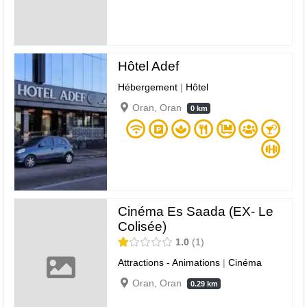
Hôtel Adef
Hébergement
|
Hôtel
Oran, Oran
0 km
Cinéma Es Saada (EX- Le
Colisée)
1.0
1
Attractions - Animations
|
Cinéma
Oran, Oran
0.29 km