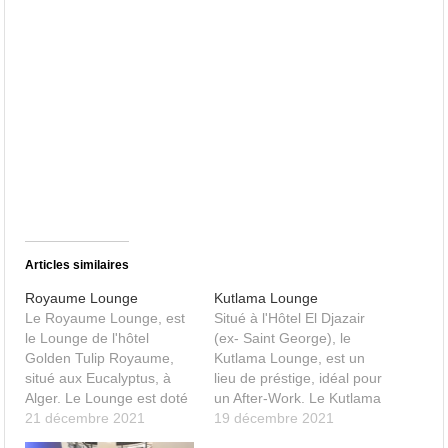
Articles similaires
Royaume Lounge
Kutlama Lounge
Le Royaume Lounge, est
Situé à l'Hôtel El Djazair
le Lounge de l'hôtel
(ex- Saint George), le
Golden Tulip Royaume,
Kutlama Lounge, est un
situé aux Eucalyptus, à
lieu de préstige, idéal pour
Alger. Le Lounge est doté
un After-Work. Le Kutlama
de 2 étages, d'une
21 décembre 2021
Lounge, est un Lounge
19 décembre 2021
capacité total de 300
implanté dans l'EX