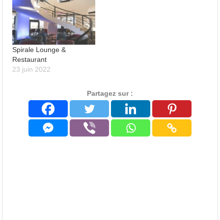
personnes.
discothèque (Ebony Club)
de l'hôtel, du centre ville
d'Alger.
Spirale Lounge &
Restaurant
23 juin 2022
Partagez sur :