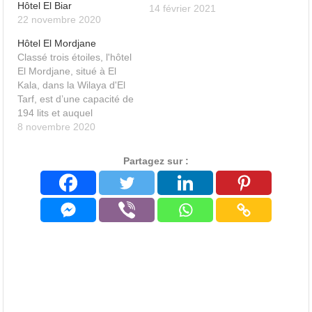
Hôtel El Biar
14 février 2021
22 novembre 2020
Hôtel El Mordjane
Classé trois étoiles, l'hôtel
El Mordjane, situé à El
Kala, dans la Wilaya d'El
Tarf, est d’une capacité de
194 lits et auquel
s’ajoutera une future
8 novembre 2020
extension dédiée à la
thalassothérapie. En bord
Partagez sur :
de mer, l'hôtel dispose de
103 chambres, et sa
propre plage privée.