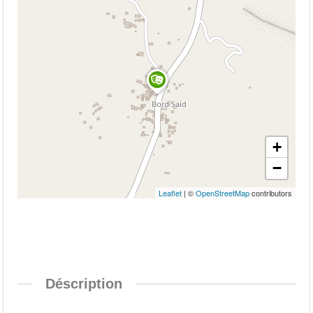
+
−
Leaflet
| ©
OpenStreetMap
contributors
Déscription