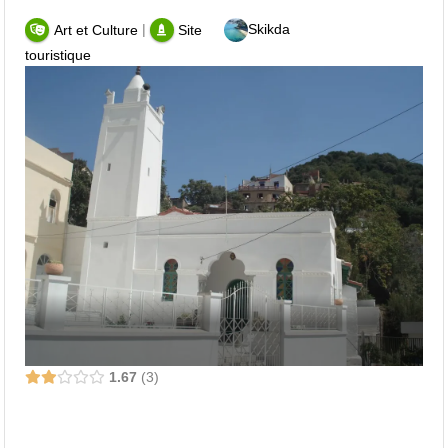
|
Skikda
Art et Culture
Site
touristique
1.67
3