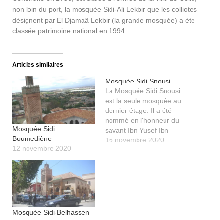
non loin du port, la mosquée Sidi-Ali Lekbir que les colliotes
désignent par El Djamaâ Lekbir (la grande mosquée) a été
classée patrimoine national en 1994.
Articles similaires
Mosquée Sidi Snousi
La Mosquée Sidi Snousi
est la seule mosquée au
dernier étage. Il a été
nommé en l'honneur du
Mosquée Sidi
savant Ibn Yusef Ibn
Boumediène
Omar Ibn Shoaib Sidi Al
16 novembre 2020
12 novembre 2020
Senoussi (1427-1490).
Son mausolée est situé
dans le cimetière de
Tlemcen.
Mosquée Sidi-Belhassen