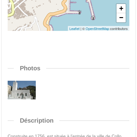
+
−
Leaflet
| ©
OpenStreetMap
contributors
Photos
Déscription
Construite en 1756, est située à l’entrée de la ville de Collo,