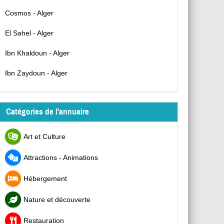
Cosmos - Alger
El Sahel - Alger
Ibn Khaldoun - Alger
Ibn Zaydoun - Alger
Catégories de l'annuaire
Art et Culture
Attractions - Animations
Hébergement
Nature et découverte
Restauration