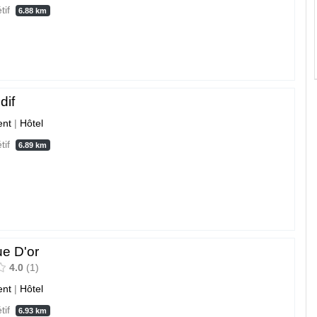
étif
6.88 km
dif
nt
|
Hôtel
étif
6.89 km
ue D'or
4.0
1
nt
|
Hôtel
étif
6.93 km