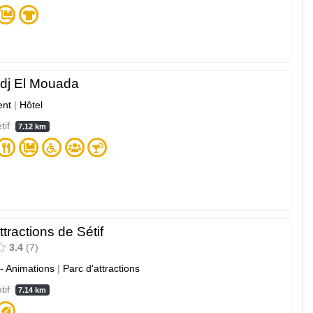
adj El Mouada
nt
|
Hôtel
étif
7.12 km
ttractions de Sétif
3.4
7
 - Animations
|
Parc d'attractions
étif
7.14 km