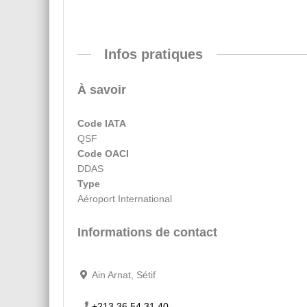
Infos pratiques
À savoir
Code IATA
QSF
Code OACI
DDAS
Type
Aéroport International
Informations de contact
Ain Arnat, Sétif
+213 36 54 31 40