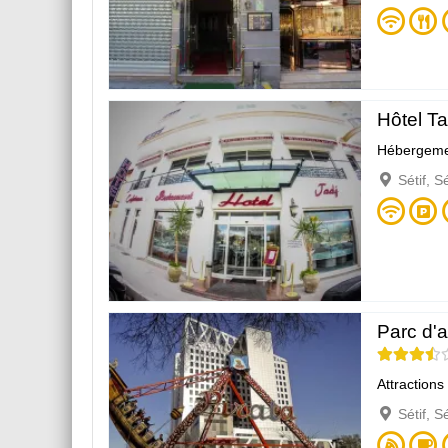
Hôtel T
Hébergeme
Sétif, S
Parc d'a
Attractions
Sétif, S