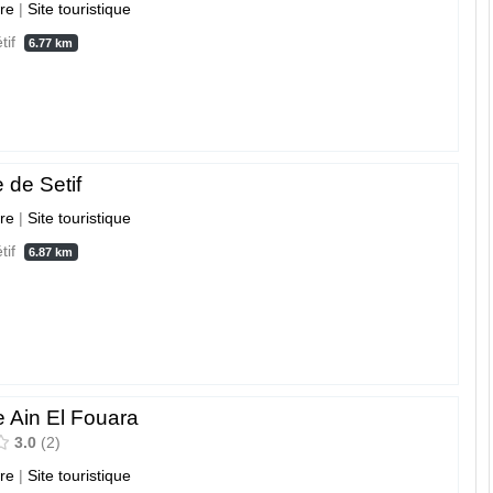
ure
|
Site touristique
étif
6.77 km
e de Setif
ure
|
Site touristique
étif
6.87 km
e Ain El Fouara
3.0
2
ure
|
Site touristique