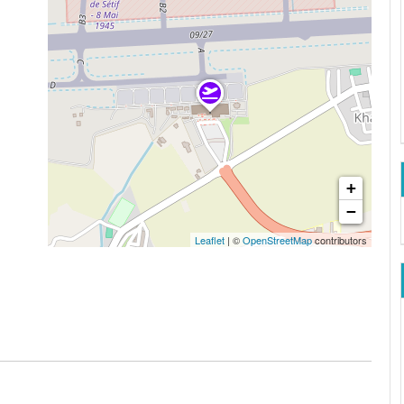
+
−
Leaflet
| ©
OpenStreetMap
contributors