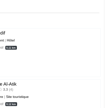
dif
nt
|
Hôtel
étif
0.11 km
 Al-Atik
3.3
4
ure
|
Site touristique
étif
0.12 km