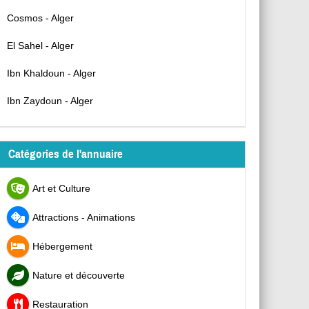
Cosmos - Alger
El Sahel - Alger
Ibn Khaldoun - Alger
Ibn Zaydoun - Alger
Catégories de l'annuaire
Art et Culture
Attractions - Animations
Hébergement
Nature et découverte
Restauration