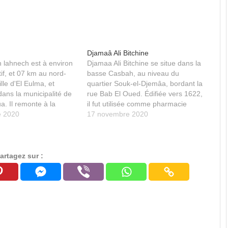
Djamaâ Ali Bitchine
n lahnech est à environ
Djamaa Ali Bitchine se situe dans la
if, et 07 km au nord-
basse Casbah, au niveau du
ille d'El Eulma, et
quartier Souk-el-Djemâa, bordant la
ans la municipalité de
rue Bab El Oued. Édifiée vers 1622,
a. Il remonte à la
il fut utilisée comme pharmacie
istorique. Les
e 2020
centrale de l’armée française
17 novembre 2020
ont commencé sur ce
pendant la colonisation puis
 après JC par le
convertie en chapelle (Notre Dame
…
des Victoires) et enfin en mosquée
après l’indépendance. Il…
artagez sur :