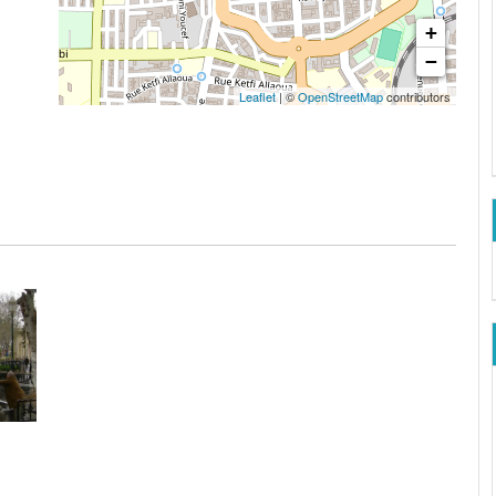
+
−
Leaflet
| ©
OpenStreetMap
contributors