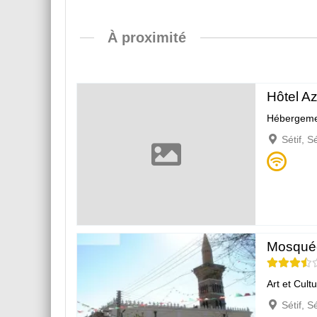
À proximité
Hôtel Az
Hébergeme
Sétif, S
Mosquée
Art et Cult
Sétif, S