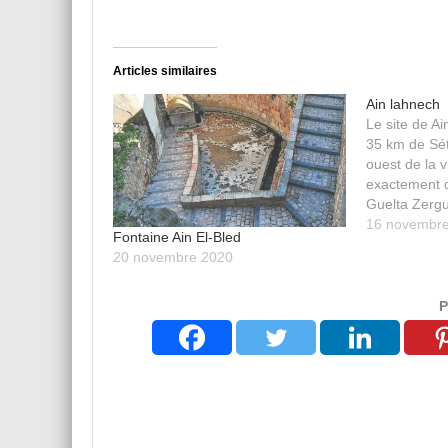
Articles similaires
Ain lahnech
Le site de Ai
35 km de Sét
ouest de la v
exactement d
Guelta Zergu
période préh
16 novembr
Fontaine Ain El-Bled
recherches 
20 novembre 2020
site en 1931
professeur
P