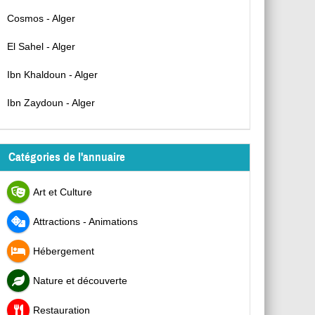
Cosmos - Alger
El Sahel - Alger
Ibn Khaldoun - Alger
Ibn Zaydoun - Alger
Catégories de l'annuaire
Art et Culture
Attractions - Animations
Hébergement
Nature et découverte
Restauration