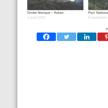
Grotte féerique – Aokas
Parc Nation
1 août 2022
9 novembre
P