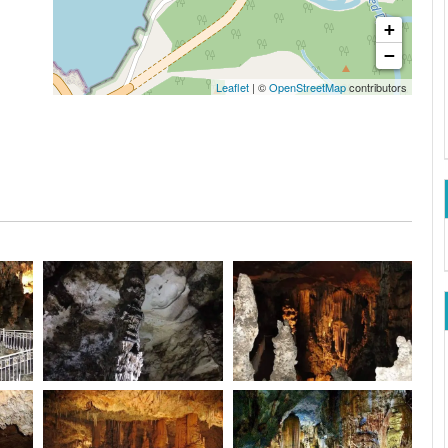
+
−
Leaflet
| ©
OpenStreetMap
contributors