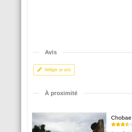
Avis
Rédiger un avis
À proximité
Chobae 