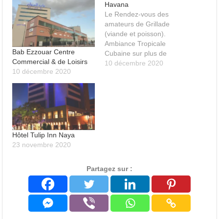
Havana
Le Rendez-vous des
amateurs de Grillade
(viande et poisson).
Ambiance Tropicale
Bab Ezzouar Centre
Cubaine sur plus de
Commercial & de Loisirs
300M2. Situé au 2 ème
10 décembre 2020
10 décembre 2020
étage du Centre
Commercial et de Loisirs
de Bab Ezzouar-Alger. Le
lieu incontournable des
sorties Algéroises…
Ambiance Tropicale
Cubaine. Découvrez les
Hôtel Tulip Inn Naya
Soirées HAVANA, chaque
23 novembre 2020
week-end.
Partagez sur :