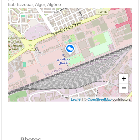
Bab Ezzouar, Alger, Algérie
+
−
Leaflet
| ©
OpenStreetMap
contributors
Photos