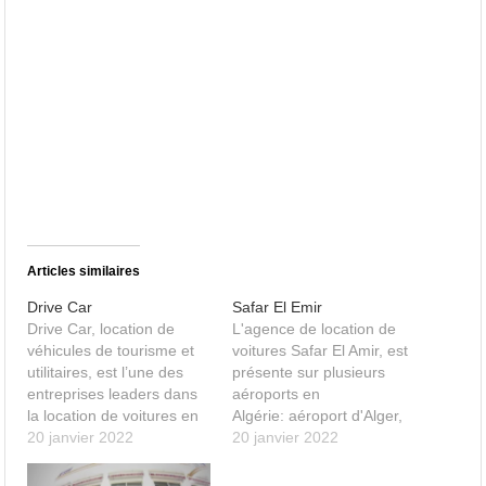
Articles similaires
Drive Car
Safar El Emir
Drive Car, location de
L'agence de location de
véhicules de tourisme et
voitures Safar El Amir, est
utilitaires, est l’une des
présente sur plusieurs
entreprises leaders dans
aéroports en
la location de voitures en
Algérie: aéroport d'Alger,
Algérie. Drive Car se
20 janvier 2022
Oran, Tlemcen, Chlef,
20 janvier 2022
distingue par sa qualité de
Constantine, Sétif,
service et sa bienveillance
Annaba, Jijel, Skikda,