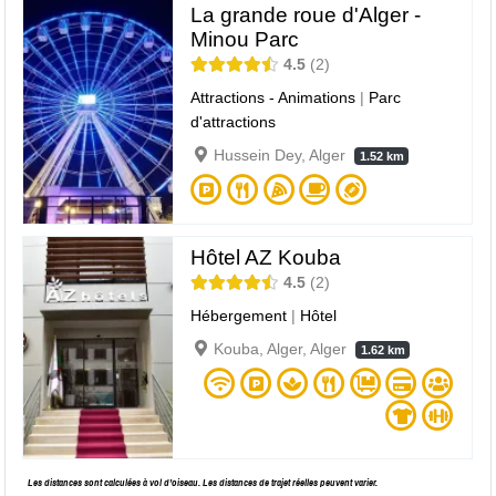
La grande roue d'Alger -
Minou Parc
4.5
2
Attractions - Animations
|
Parc
d'attractions
Hussein Dey, Alger
1.52 km
Hôtel AZ Kouba
4.5
2
Hébergement
|
Hôtel
Kouba, Alger, Alger
1.62 km
Les distances sont calculées à vol d’oiseau. Les distances de trajet réelles peuvent varier.