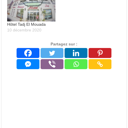
sur ses clients. Crée en
Biskra, Bejaia et Batna.
2004, dont le siège social
se situe a Bejaia et
disposant d’un…
Hôtel Tadj El Mouada
10 décembre 2020
Partagez sur :