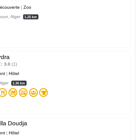
découverte
|
Zoo
oun, Alger
1.25 km
ydra
3.0
1
nt
|
Hôtel
Alger
1.36 km
lla Doudja
nt
|
Hôtel