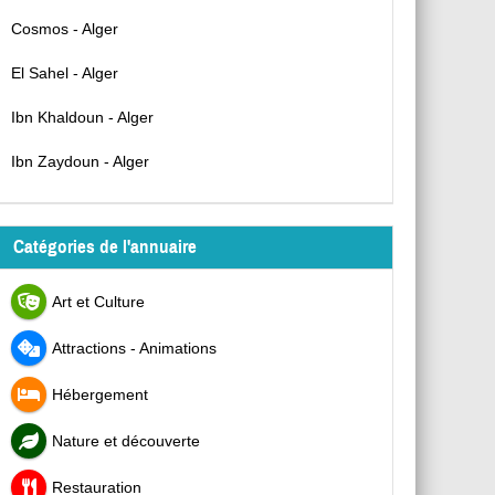
Cosmos - Alger
El Sahel - Alger
Ibn Khaldoun - Alger
Ibn Zaydoun - Alger
Catégories de l'annuaire
Art et Culture
Attractions - Animations
Hébergement
Nature et découverte
Restauration