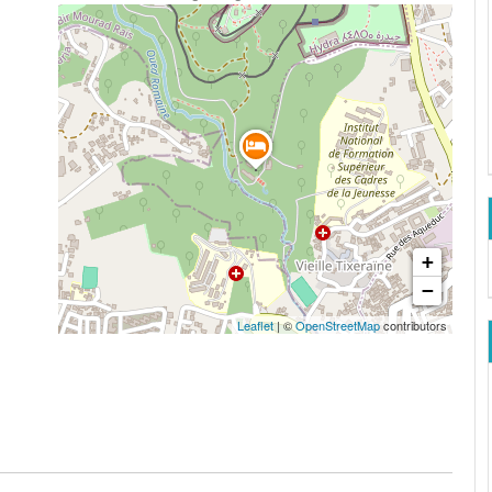
+
−
Leaflet
| ©
OpenStreetMap
contributors