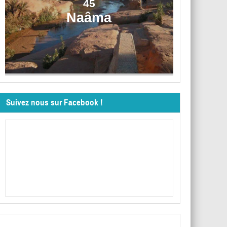
45
Naâma
Suivez nous sur Facebook !