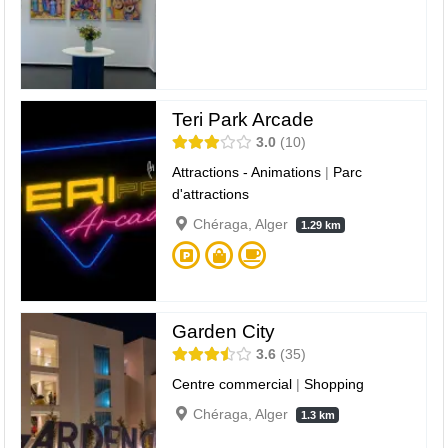
Teri Park Arcade
3.0
10
Attractions - Animations
|
Parc
d'attractions
Chéraga, Alger
1.29 km
Garden City
3.6
35
Centre commercial
|
Shopping
Chéraga, Alger
1.3 km