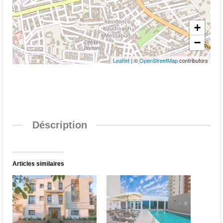
+
−
Leaflet
| ©
OpenStreetMap
contributors
Déscription
Articles similaires