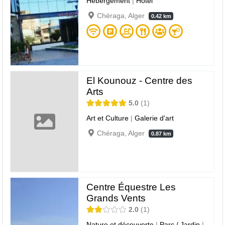
Hébergement
|
Hôtel
Chéraga, Alger
0.42 km
El Kounouz - Centre des
Arts
5.0
1
Art et Culture
|
Galerie d'art
Chéraga, Alger
0.87 km
Centre Équestre Les
Grands Vents
2.0
1
Nature et découverte
|
Parc / Jardin
|