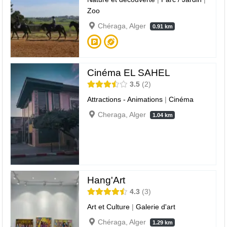
Zoo
Chéraga, Alger
0.91 km
Cinéma EL SAHEL
3.5
2
Attractions - Animations
|
Cinéma
Cheraga, Alger
1.04 km
Hang'Art
4.3
3
Art et Culture
|
Galerie d'art
Chéraga, Alger
1.29 km