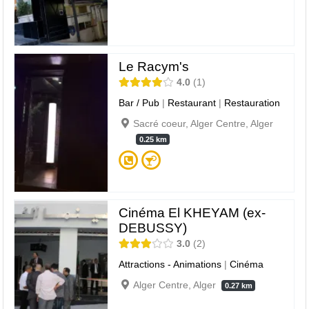
Le Racym's
4.0
1
Bar / Pub
|
Restaurant
|
Restauration
Sacré coeur, Alger Centre, Alger
0.25 km
Cinéma El KHEYAM (ex-
DEBUSSY)
3.0
2
Attractions - Animations
|
Cinéma
Alger Centre, Alger
0.27 km