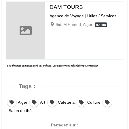
DAM TOURS
Agence de Voyage
|
Utiles / Services
Sidi M'Hamed, Alger
0.4 km
Les distances sont calculées à vol d’oiseau. Les distances de trajet réelles peuvent varier.
Tags :
,
,
,
,
Alger
Art
Cafétéria
Culture
Salon de thé
Partagez sur :