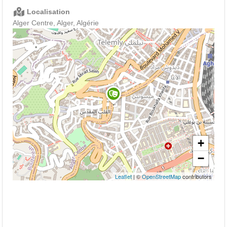
Localisation
Alger Centre, Alger, Algérie
+
−
Leaflet
| ©
OpenStreetMap
contributors