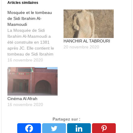
Articles similaires
Mosquée et le tombeau
de Sidi Ibrahim Al-
Masmoudi
La Mosquée de Sidi
Ibrahim Al-Masmoudi a
HANCHIR AL TABROURI
été construite en 1381
20 novembre 2020
après JC. Elle contient le
tombeau de Sidi Ibrahim
Al-Masmoudi.
16 novembre 2020
Cinéma Al Afrah
16 novembre 2020
Partagez sur :