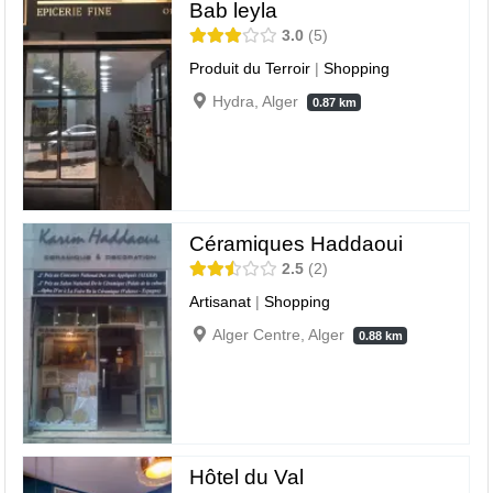
Bab leyla
3.0
5
Produit du Terroir
|
Shopping
Hydra, Alger
0.87 km
Céramiques Haddaoui
2.5
2
Artisanat
|
Shopping
Alger Centre, Alger
0.88 km
Hôtel du Val