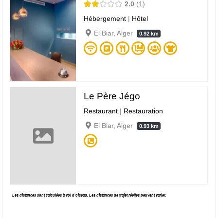
2.0
1
Hébergement
|
Hôtel
El Biar, Alger
0.92 km
Le Père Jégo
Restaurant
|
Restauration
El Biar, Alger
0.93 km
Les distances sont calculées à vol d’oiseau. Les distances de trajet réelles peuvent varier.