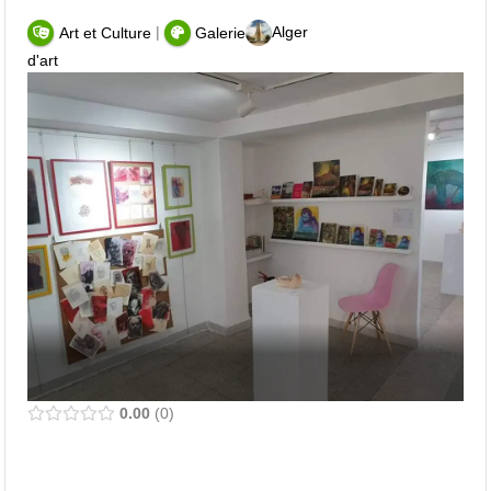
|
Alger
Art et Culture
Galerie
d'art
0.00
0