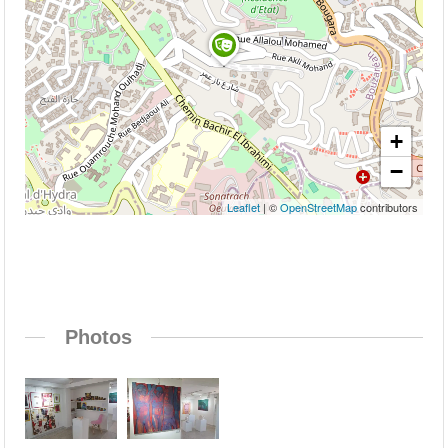
+
−
Leaflet
| ©
OpenStreetMap
contributors
Photos