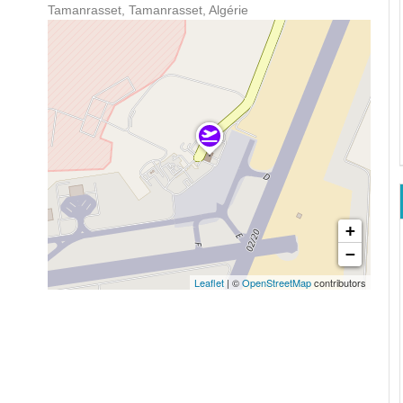
Tamanrasset, Tamanrasset, Algérie
+
−
Leaflet
| ©
OpenStreetMap
contributors