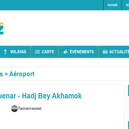
Accueil
Aj
WILAYAS
CARTE
ÉVÈNEMENTS
ACTUALIT
es
»
Aéroport
uenar - Hadj Bey Akhamok
Tamanrasset