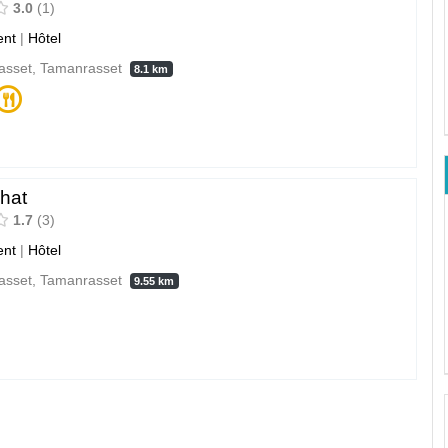
3.0
1
nt
|
Hôtel
asset, Tamanrasset
8.1 km
hat
1.7
3
nt
|
Hôtel
asset, Tamanrasset
9.55 km