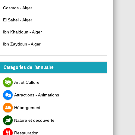
Cosmos - Alger
El Sahel - Alger
Ibn Khaldoun - Alger
Ibn Zaydoun - Alger
Catégories de l'annuaire
Art et Culture
Attractions - Animations
Hébergement
Nature et découverte
Restauration