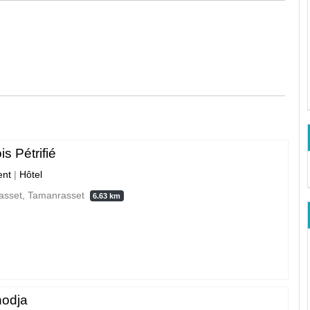
is Pétrifié
nt
|
Hôtel
asset, Tamanrasset
6.63 km
hodja