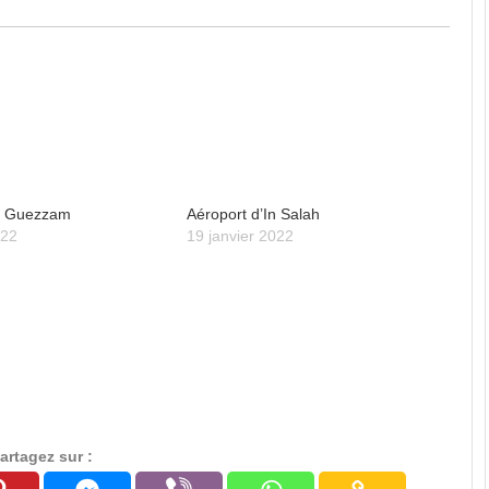
In Guezzam
Aéroport d’In Salah
022
19 janvier 2022
artagez sur :