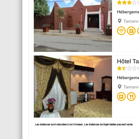
Hébergeme
Tamanr
Hôtel Ta
Hébergeme
Tamanr
Les distances sont calculées à vol d’oiseau. Les distances de trajet réelles peuvent varier.