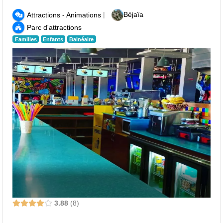
|
Béjaïa
Attractions - Animations
Parc d'attractions
Familles
Enfants
Balnéaire
3.88
8