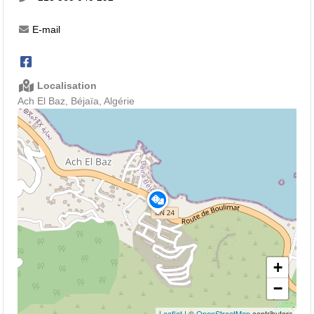
E-mail
Localisation
Ach El Baz, Béjaïa, Algérie
+
−
Leaflet
| ©
OpenStreetMap
contributors