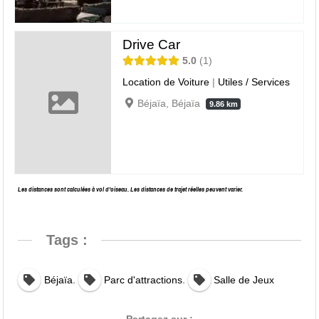
Drive Car
5.0
1
Location de Voiture
|
Utiles / Services
Béjaïa, Béjaïa
9.86 km
Les distances sont calculées à vol d’oiseau. Les distances de trajet réelles peuvent varier.
Tags :
,
,
Béjaïa
Parc d'attractions
Salle de Jeux