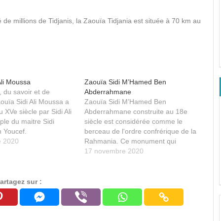
é de millions de Tidjanis, la Zaouïa Tidjania est située à 70 km au
Ali Moussa
Zaouïa Sidi M’Hamed Ben
, du savoir et de
Abderrahmane
aouïa Sidi Ali Moussa a
Zaouïa Sidi M’Hamed Ben
 XVe siècle par Sidi Ali
Abderrahmane construite au 18e
ple du maitre Sidi
siècle est considérée comme le
 Youcef.
berceau de l'ordre confrérique de la
e 2020
Rahmania. Ce monument qui
renferme le tombeau de Sidi
17 novembre 2020
Mhamed Ben Abderrahmane est un
lieu de culte et d’égard, voué à un
personnage d’une importance assez
artagez sur :
particulière sur le plan religieux,…