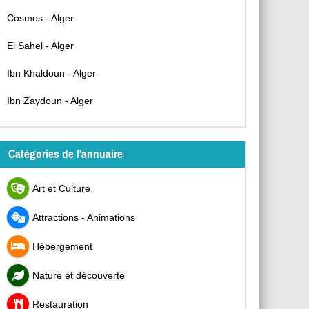
Cosmos - Alger
El Sahel - Alger
Ibn Khaldoun - Alger
Ibn Zaydoun - Alger
Catégories de l'annuaire
Art et Culture
Attractions - Animations
Hébergement
Nature et découverte
Restauration