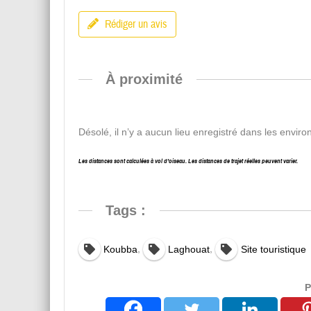
Rédiger un avis
À proximité
Désolé, il n’y a aucun lieu enregistré dans les enviro
Les distances sont calculées à vol d’oiseau. Les distances de trajet réelles peuvent varier.
Tags :
,
,
Koubba
Laghouat
Site touristique
P