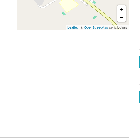
+
−
Leaflet
| ©
OpenStreetMap
contributors