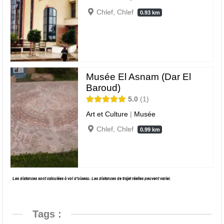
Chlef, Chlef
0.93 km
Musée El Asnam (Dar El
Baroud)
5.0
1
Art et Culture
|
Musée
Chlef, Chlef
0.99 km
Les distances sont calculées à vol d’oiseau. Les distances de trajet réelles peuvent varier.
Tags :