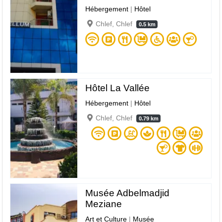
Hébergement
|
Hôtel
Chlef, Chlef
0.5 km
Hôtel La Vallée
Hébergement
|
Hôtel
Chlef, Chlef
0.79 km
Musée Adbelmadjid
Meziane
Art et Culture
|
Musée