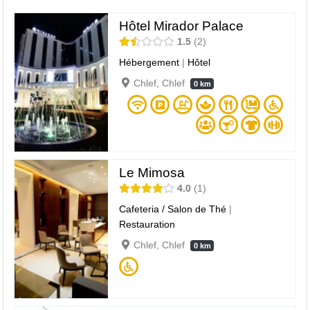
Hôtel Mirador Palace
1.5
2
Hébergement
|
Hôtel
Chlef, Chlef
0 km
Le Mimosa
4.0
1
Cafeteria / Salon de Thé
|
Restauration
Chlef, Chlef
0 km