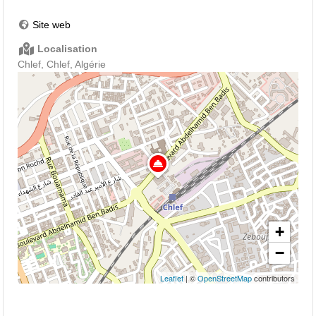
Site web
Localisation
Chlef, Chlef, Algérie
+
−
Leaflet
| ©
OpenStreetMap
contributors