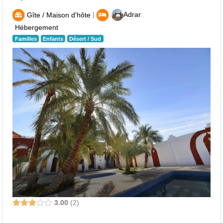
|
Adrar
Gîte / Maison d'hôte
Hébergement
Familles
Enfants
Désert / Sud
3.00
2