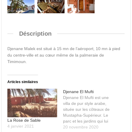
Déscription
Djenane Malek est situé à 15 mn de l’aéroport, 10 mn à pied
du centre-ville et au cœur même de la palmeraie de
Timimoun.
Articles similaires
Djenane El Mufti
Djenane El Mufti est une
villa de pur style arabe,
située sur les côteaux de
Mustapha-Supérieur. Le
La Rose de Sable
parc et les jardins qui lui
4 janvier 2021
font une parure
20 novembre 2020