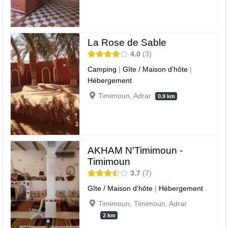
La Rose de Sable
4.0
3
Camping
|
Gîte / Maison d'hôte
|
Hébergement
Timimoun, Adrar
0.9 km
AKHAM N'Timimoun -
Timimoun
3.7
7
Gîte / Maison d'hôte
|
Hébergement
Timimoun, Timimoun, Adrar
2 km