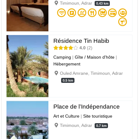
Timimoun, Adrar
0.43 km
Résidence Tin Habib
4.0
2
Camping
|
Gîte / Maison d'hôte
|
Hébergement
Ouled Amrane, Timimoun, Adrar
0.5 km
Place de l’Indépendance
Art et Culture
|
Site touristique
Timimoun, Adrar
0.7 km