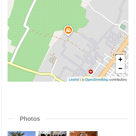
+
−
Leaflet
| ©
OpenStreetMap
contributors
Photos