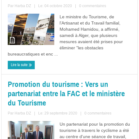
Par
Harba DZ
|
Le: 04 octobre 2020
|
0 commentaires
Le ministre du Tourisme, de
l'Artisanat et du Travail familial,
Mohamed Hamidou, a affirmé,
samedi à Alger, que plusieurs
mesures avaient été prises pour
éliminer "les obstacles
bureaucratiques et enc ...
Lire la suite
Promotion du tourisme : Vers un
partenariat entre la FAC et le ministère
du Tourisme
Par
Harba DZ
|
Le: 29 septembre 2020
|
0 commentaires
Un partenariat pour la promotion du
tourisme à travers le cyclisme a été
au centre d'une séance de travail,