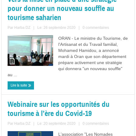
pour donner un nouveau souffle au
tourisme saharien
Par
Harba DZ
|
Le: 26 septembre 2020
|
0 commentaires
ORAN - Le ministre du Tourisme, de
l'Artisanat et du Travail familial,
Mohamed Hamidou, a annoncé
mardi à Oran que son département
prépare activement une stratégie
qui donnera "un nouveau souffle"
au ...
Lire la suite
Webinaire sur les opportunités du
tourisme à l’ère du Covid-19
Par
Harba DZ
|
Le: 20 septembre 2020
|
0 commentaires
L'association "Les Nomades