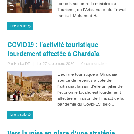
tenue lundi entre le ministre du
Tourisme, de l'Artisanat et du Travail
familial, Mohamed Ha ...
Lire la suite
COVID19 : l’activité touristique
lourdement affectée à Ghardaïa
Par
Harba DZ
|
Le: 27 septembre 2020
|
0 commentaires
L'activité touristique à Ghardaia,
source de revenus à côté de
l'artisanat faisant d'elle un pilier de
l'économie locale, est lourdement
affectée en raison de l'impact de la
pandémie du Covid-19, selo ...
Lire la suite
Vers la mise en place d’une stratégie