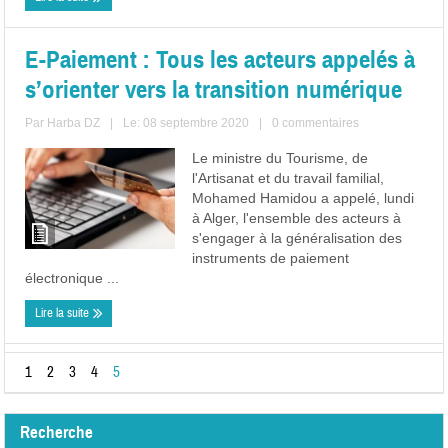
E-Paiement : Tous les acteurs appelés à
s’orienter vers la transition numérique
Par
Harba DZ
|
Le: 08 septembre 2020
|
0 commentaires
Le ministre du Tourisme, de
l'Artisanat et du travail familial,
Mohamed Hamidou a appelé, lundi
à Alger, l'ensemble des acteurs à
s'engager à la généralisation des
instruments de paiement
électronique ...
Lire la suite
1
2
3
4
5
Recherche