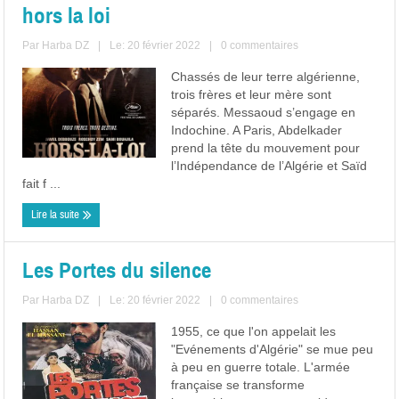
hors la loi
Par
Harba DZ
|
Le: 20 février 2022
|
0 commentaires
Chassés de leur terre algérienne,
trois frères et leur mère sont
séparés. Messaoud s’engage en
Indochine. A Paris, Abdelkader
prend la tête du mouvement pour
l’Indépendance de l’Algérie et Saïd
fait f ...
Lire la suite
Les Portes du silence
Par
Harba DZ
|
Le: 20 février 2022
|
0 commentaires
1955, ce que l'on appelait les
"Evénements d'Algérie" se mue peu
à peu en guerre totale. L'armée
française se transforme