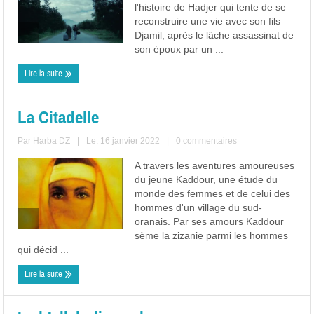
l'histoire de Hadjer qui tente de se
reconstruire une vie avec son fils
Djamil, après le lâche assassinat de
son époux par un ...
Lire la suite
La Citadelle
Par
Harba DZ
|
Le: 16 janvier 2022
|
0 commentaires
A travers les aventures amoureuses
du jeune Kaddour, une étude du
monde des femmes et de celui des
hommes d'un village du sud-
oranais. Par ses amours Kaddour
sème la zizanie parmi les hommes
qui décid ...
Lire la suite