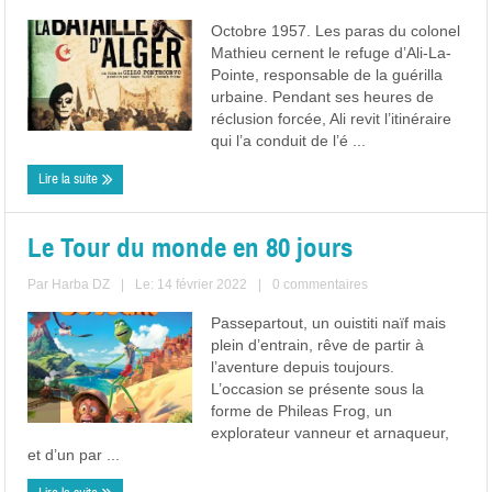
Octobre 1957. Les paras du colonel
Mathieu cernent le refuge d’Ali-La-
Pointe, responsable de la guérilla
urbaine. Pendant ses heures de
réclusion forcée, Ali revit l’itinéraire
qui l’a conduit de l’é ...
Lire la suite
Le Tour du monde en 80 jours
Par
Harba DZ
|
Le: 14 février 2022
|
0 commentaires
Passepartout, un ouistiti naïf mais
plein d’entrain, rêve de partir à
l’aventure depuis toujours.
L’occasion se présente sous la
forme de Phileas Frog, un
explorateur vanneur et arnaqueur,
et d’un par ...