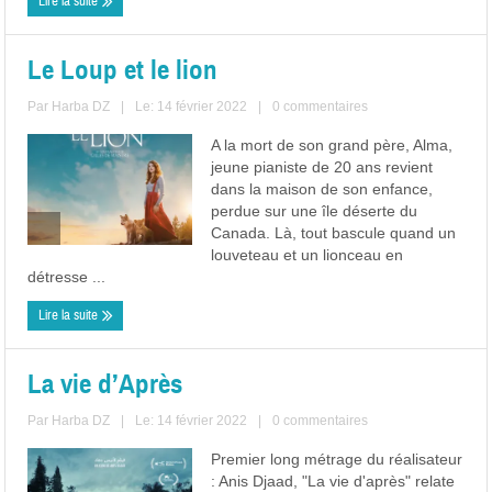
Lire la suite
Le Loup et le lion
Par
Harba DZ
|
Le: 14 février 2022
|
0 commentaires
A la mort de son grand père, Alma,
jeune pianiste de 20 ans revient
dans la maison de son enfance,
perdue sur une île déserte du
Canada. Là, tout bascule quand un
louveteau et un lionceau en
détresse ...
Lire la suite
La vie d’Après
Par
Harba DZ
|
Le: 14 février 2022
|
0 commentaires
Premier long métrage du réalisateur
: Anis Djaad, "La vie d'après" relate