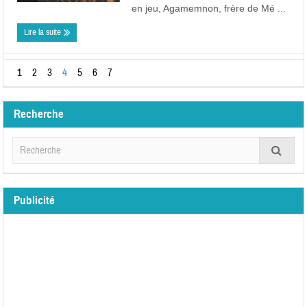
en jeu, Agamemnon, frère de Mé ...
Lire la suite
1
2
3
4
5
6
7
Recherche
Publicité