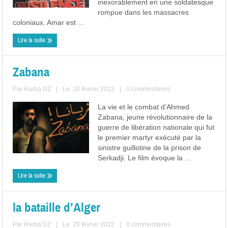
inexorablement en une soldatesque
rompue dans les massacres
coloniaux. Amar est ...
Lire la suite
Zabana
Par
Harba DZ
|
Le: 20 février 2022
|
0 commentaires
La vie et le combat d’Ahmed
Zabana, jeune révolutionnaire de la
guerre de libération nationale qui fut
le premier martyr exécuté par la
sinistre guillotine de la prison de
Serkadji. Le film évoque la ...
Lire la suite
la bataille d’Alger
Par
Harba DZ
|
Le: 20 février 2022
|
0 commentaires