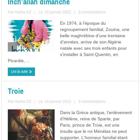
Inch’allah dimanche
Par
Harba DZ
|
Le: 16 janvier 2022
|
0 commentaires
En 1974, à l'époque du
regroupement familial, Zouina, une
belle maghrébine d'une trentaine
d'années, arrive de son Algérie
natale avec ses trois enfants pour
s'installer à Saint-Quentin, en
Picardie, ...
Lire la suite
Troie
Par
Harba DZ
|
Le: 16 janvier 2022
|
0 commentaires
Dans la Grèce antique, l'enlèvement
d'Hélène, reine de Sparte, par
Paris, prince de Troie, est une
insulte que le roi Ménélas ne peut
supporter. L'honneur familial étant