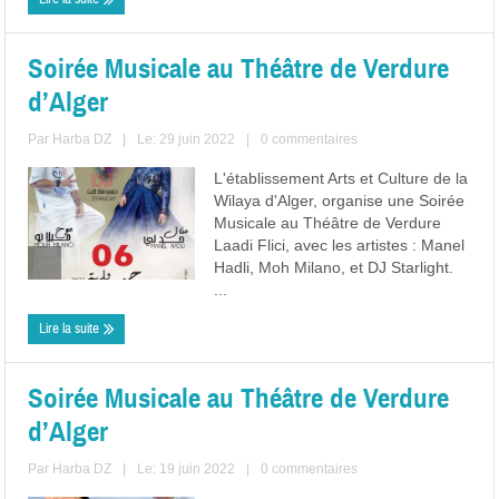
Soirée Musicale au Théâtre de Verdure
d’Alger
Par
Harba DZ
|
Le: 29 juin 2022
|
0 commentaires
L'établissement Arts et Culture de la
Wilaya d'Alger, organise une Soirée
Musicale au Théâtre de Verdure
Laadi Flici, avec les artistes : Manel
Hadli, Moh Milano, et DJ Starlight.
...
Lire la suite
Soirée Musicale au Théâtre de Verdure
d’Alger
Par
Harba DZ
|
Le: 19 juin 2022
|
0 commentaires