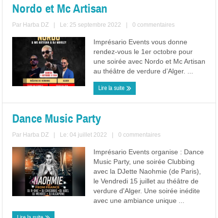
Nordo et Mc Artisan
Par
Harba DZ
|
Le: 25 septembre 2022
|
0 commentaires
Imprésario Events vous donne
rendez-vous le 1er octobre pour
une soirée avec Nordo et Mc Artisan
au théâtre de verdure d’Alger. ...
Lire la suite
Dance Music Party
Par
Harba DZ
|
Le: 04 juillet 2022
|
0 commentaires
Imprésario Events organise : Dance
Music Party, une soirée Clubbing
avec la DJette Naohmie (de Paris),
le Vendredi 15 juillet au théâtre de
verdure d'Alger. Une soirée inédite
avec une ambiance unique ...
Lire la suite