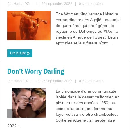
Par
Harba DZ
|
Le: 29 septembre 2022
|
0 commentaires
The Woman King retrace l'histoire
extraordinaire des Agojié, une unité
de guerrières qui protégèrent le
royaume de Dahomey au XIXème
siècle en Afrique de l'Ouest. Leurs
aptitudes et leur fureur n'ont ...
Lire la suite
Don’t Worry Darling
Par
Harba DZ
|
Le: 25 septembre 2022
|
0 commentaires
La chronique d'une communauté
isolée dans le désert californien en
plein cœur des années 1950, au
sein de laquelle une femme au
foyer voit sa vie être chamboulée.
Sortie en Algérie : 24 septembre
2022 ...