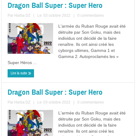
Dragon Ball Super : Super Hero
Par
Harba DZ
|
Le: 03 octobre 2022
|
0 commentaires
L'armée du Ruban Rouge avait été
détruite par Son Goku, mais des
individus ont décidé de la faire
renaître. Ils ont ainsi créé les
cyborgs ultimes, Gamma 1 et
Gamma 2. Autoproclamés les «
Super Héros ...
Lire la suite
Dragon Ball Super : Super Hero
Par
Harba DZ
|
Le: 03 octobre 2022
|
0 commentaires
L'armée du Ruban Rouge avait été
détruite par Son Goku, mais des
individus ont décidé de la faire
renaître. Ils ont ainsi créé les