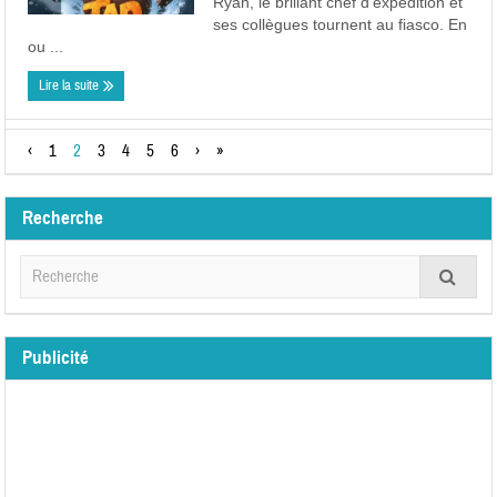
Ryan, le brillant chef d’expédition et
ses collègues tournent au fiasco. En
ou ...
Lire la suite
‹
1
2
3
4
5
6
›
»
Recherche
Publicité