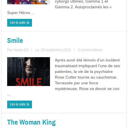
cyborgs ultimes, Gamma 1 et
Gamma 2. Autoproclamés les «
Super Héros ...
Lire la suite
Smile
Par
Harba DZ
|
Le: 29 septembre 2022
|
0 commentaires
Après avoir été témoin d'un incident
traumatisant impliquant l’une de ses
patientes, la vie de la psychiatre
Rose Cotter tourne au cauchemar.
Terrassée par une force
mystérieuse, Rose va devoir se con
...
Lire la suite
The Woman King