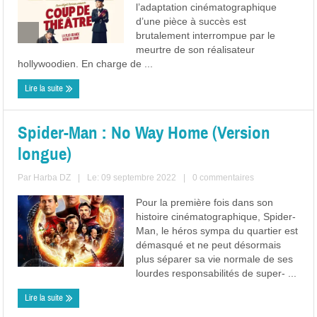
l’adaptation cinématographique
d’une pièce à succès est
brutalement interrompue par le
meurtre de son réalisateur
hollywoodien. En charge de ...
Lire la suite
Spider-Man : No Way Home (Version
longue)
Par
Harba DZ
|
Le: 09 septembre 2022
|
0 commentaires
Pour la première fois dans son
histoire cinématographique, Spider-
Man, le héros sympa du quartier est
démasqué et ne peut désormais
plus séparer sa vie normale de ses
lourdes responsabilités de super- ...
Lire la suite