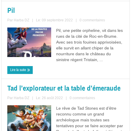
Pil
Par
Harba DZ
|
Le: 09 septembre 2022
|
0 commentaires
Pil, une petite orpheline, vit dans les
rues de la cité de Roc-en-Brume.
Avec ses trois fouines apprivoisées,
elle survit en allant chiper de la
nourriture dans le château du
sinistre régent Tristain, ...
Lire la suite
Tad l’explorateur et la table d’émeraude
Par
Harba DZ
|
Le: 26 août 2022
|
0 commentaires
Le rêve de Tad Stones est d’être
reconnu comme un grand
archéologue mais toutes ses
tentatives pour se faire accepter par