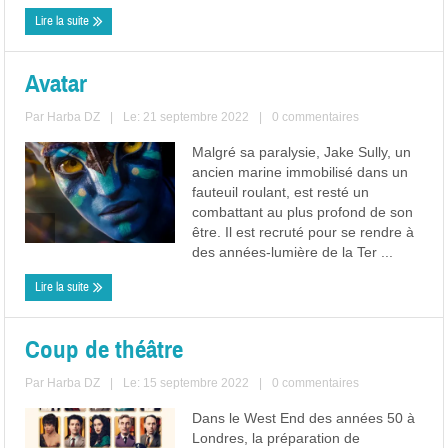
Lire la suite
Avatar
Par
Harba DZ
|
Le: 21 septembre 2022
|
0 commentaires
Malgré sa paralysie, Jake Sully, un
ancien marine immobilisé dans un
fauteuil roulant, est resté un
combattant au plus profond de son
être. Il est recruté pour se rendre à
des années-lumière de la Ter ...
Lire la suite
Coup de théâtre
Par
Harba DZ
|
Le: 15 septembre 2022
|
0 commentaires
Dans le West End des années 50 à
Londres, la préparation de