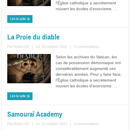
l'Église catholique a secrètement
rouvert les écoles d’exorcisme. ...
Lire la suite
La Proie du diable
Par
Harba DZ
|
Le: 28 octobre 2022
|
0 commentaires
Selon les archives du Vatican, les
cas de possession démoniaque ont
considérablement augmenté ces
dernières années. Pour y faire face,
l'Église catholique a secrètement
rouvert les écoles d’exorcisme. ...
Lire la suite
Samouraï Academy
Par
Harba DZ
|
Le: 23 octobre 2022
|
0 commentaires