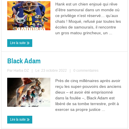
Hank est un chien enjoué qui rêve
d’être samouraï dans un monde où
ce privilège n’est réservé… qu’aux
chats ! Moqué, refusé par toutes les
écoles de samouraïs, il rencontre
un gros matou grincheux, un ...
Lire la suite
Black Adam
Par
Harba DZ
|
Le: 23 octobre 2022
|
0 commentaires
Près de cinq millénaires après avoir
reçu les super-pouvoirs des anciens
dieux – et avoir été emprisonné
dans la foulée –, Black Adam est
libéré de sa tombe terrestre, prêt à
exercer sa propre justice ...
Lire la suite