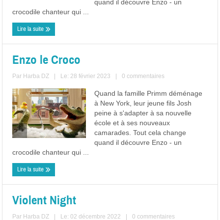
quand il découvre Enzo - un
crocodile chanteur qui ...
Lire la suite
Enzo le Croco
Par
Harba DZ
|
Le: 28 février 2023
|
0 commentaires
Quand la famille Primm déménage
à New York, leur jeune fils Josh
peine à s'adapter à sa nouvelle
école et à ses nouveaux
camarades. Tout cela change
quand il découvre Enzo - un
crocodile chanteur qui ...
Lire la suite
Violent Night
Par
Harba DZ
|
Le: 02 décembre 2022
|
0 commentaires