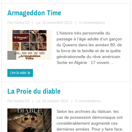
Armageddon Time
Par
Harba DZ
|
Le: 20 novembre 2022
|
0 commentaires
L’histoire très personnelle du
passage à l’âge adulte d’un garçon
du Queens dans les années 80, de
la force de la famille et de la quête
générationnelle du rêve américain.
Sortie en Algérie : 17 novem ...
Lire la suite
La Proie du diable
Par
Harba DZ
|
Le: 28 octobre 2022
|
0 commentaires
Selon les archives du Vatican, les
cas de possession démoniaque ont
considérablement augmenté ces
dernières années. Pour y faire face,