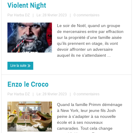
Violent Night
Par
Harba DZ
|
Le: 28 février 2023
|
0 commentaires
Le soir de Noël, quand un groupe
de mercenaires entre par effraction
sur la propriété d’une famille aisée
qu’ils prennent en otage, ils vont
devoir affronter un adversaire
auquel ils ne s’attendaient ...
Lire la suite
Enzo le Croco
Par
Harba DZ
|
Le: 28 février 2023
|
0 commentaires
Quand la famille Primm déménage
à New York, leur jeune fils Josh
peine à s'adapter à sa nouvelle
école et à ses nouveaux
camarades. Tout cela change