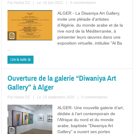
Par
Harba DZ
|
Le: 16 juin 2021
|
0 commentaires
ALGER - La Diwaniya Art Gallery,
invite une pléiade d'artistes
d’Algérie, du monde arabe et de la
rive nord de la Méditerranée, à
présenter leurs œuvres dans une
exposition virtuelle, intitulée "Al Ba
...
Lire la suite
Ouverture de la galerie “Diwaniya Art
Gallery” à Alger
Par
Harba DZ
|
Le: 24 septembre 2020
|
0 commentaires
ALGER- Une nouvelle galerie d'art,
dédiée à l'art contemporain de
l'Afrique du nord et du monde
arabe, baptisée "Diwaniya Art
Gallery" a ouvert ses portes