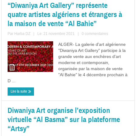
“Diwaniya Art Gallery” représente
quatre artistes algériens et étrangers à
la maison de vente “Al Bahie”
Par
Harba DZ
|
Le: 21 novembre 2021
|
0 commentaires
ALGER- La galerie d'art algérienne
"Diwaniya Art Gallery" participe à la
grande vente aux enchères d'art
moderne et contemporain,
organisée par la maison de vente
"Al Bahie" le 4 décembre prochain à
D ...
Lire la suite
Diwaniya Art organise l’exposition
virtuelle “Al Basma” sur la plateforme
“Artsy”