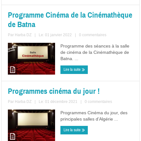
Programme Cinéma de la Cinémathèque
de Batna
Par
Harba DZ
|
Le: 01 janvier 2022
|
0 commentaires
Programme des séances à la salle
de cinéma de la Cinémathèque de
Batna. ...
Lire la suite
Programmes cinéma du jour !
Par
Harba DZ
|
Le: 01 décembre 2021
|
0 commentaires
Programmes Cinéma du jour, des
principales salles d’Algérie ...
Lire la suite