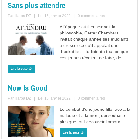
Sans plus attendre
Par
Harba DZ
|
Le: 16 janvier 2022
|
0 commentaires
A l'époque où il enseignait la
philosophie, Carter Chambers
invitait chaque année ses étudiants
à dresser ce qu'il appelait une
"bucket list" - la liste de tout ce que
ces jeunes rêvaient de faire, de ...
Lire la suite
Now Is Good
Par
Harba DZ
|
Le: 16 janvier 2022
|
0 commentaires
Le combat d'une jeune fille face à la
maladie et à la mort, qui souhaite
plus que tout découvrir l'amour. ...
Lire la suite