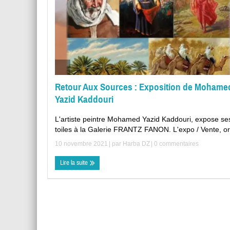
Retour Aux Sources : Exposition de Mohame
Yazid Kaddouri
L'artiste peintre Mohamed Yazid Kaddouri, expose se
toiles à la Galerie FRANTZ FANON. L'expo / Vente, or 
10 novembre 2021
| par
Harba DZ
|
0 commentaires
Lire la suite