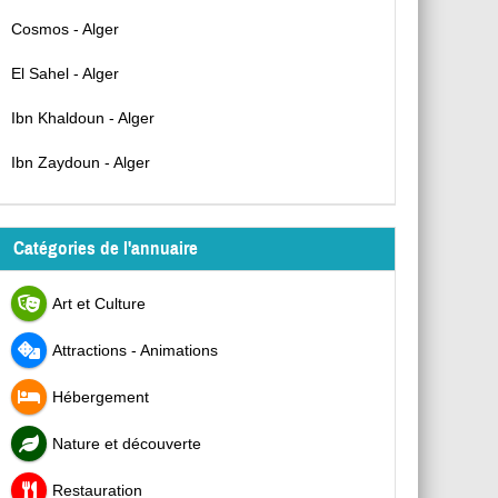
Cosmos - Alger
El Sahel - Alger
Ibn Khaldoun - Alger
Ibn Zaydoun - Alger
Catégories de l'annuaire
Art et Culture
Attractions - Animations
Hébergement
Nature et découverte
Restauration