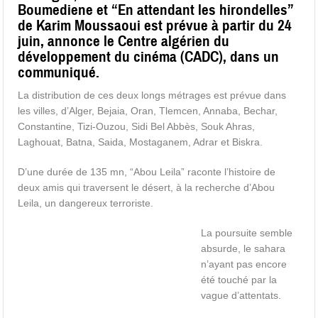
Boumediene et “En attendant les hirondelles”
de Karim Moussaoui est prévue à partir du 24
juin, annonce le Centre algérien du
développement du cinéma (CADC), dans un
communiqué.
La distribution de ces deux longs métrages est prévue dans
les villes, d’Alger, Bejaia, Oran, Tlemcen, Annaba, Bechar,
Constantine, Tizi-Ouzou, Sidi Bel Abbès, Souk Ahras,
Laghouat, Batna, Saida, Mostaganem, Adrar et Biskra.
D’une durée de 135 mn, “Abou Leila” raconte l’histoire de
deux amis qui traversent le désert, à la recherche d’Abou
Leila, un dangereux terroriste.
La poursuite semble
absurde, le sahara
n’ayant pas encore
été touché par la
vague d’attentats.