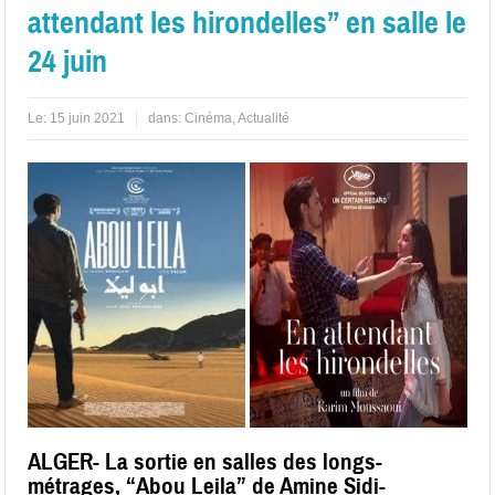
attendant les hirondelles” en salle le
24 juin
Le:
15 juin 2021
dans:
Cinéma
,
Actualité
ALGER- La sortie en salles des longs-
métrages, “Abou Leila” de Amine Sidi-