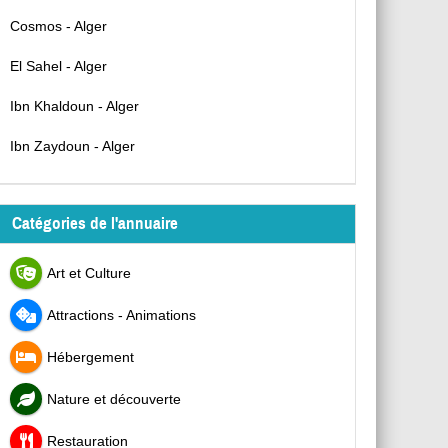
Cosmos - Alger
El Sahel - Alger
Ibn Khaldoun - Alger
Ibn Zaydoun - Alger
Catégories de l'annuaire
Art et Culture
Attractions - Animations
Hébergement
Nature et découverte
Restauration