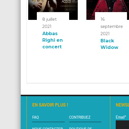
8 juillet
16
2021
septembre
Abbas
2021
Righi en
Black
concert
Widow
EN SAVOIR PLUS !
NEWS
Email*
FAQ
CONTRIBUEZ