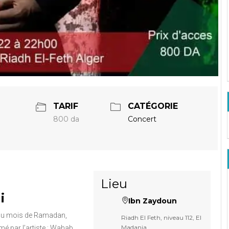
TARIF
CATÉGORIE
800 da
Concert
Lieu
i
Ibn Zaydoun
 du mois de Ramadan,
Riadh El Feth, niveau 112, El
Madania
mé par l’artiste : Wahab