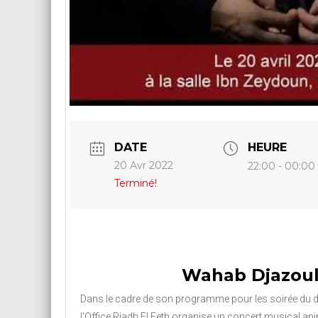
DATE
HEURE
20 Avr 2022
22:00 - 00:00
Terminé!
Wahab Djazoul
Dans le cadre de son programme pour les soirée du
l’Office Riadh El Feth organise un concert musical ani