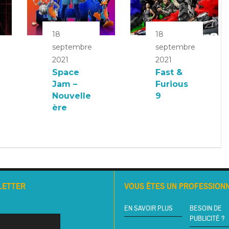
18
18
septembre
septembre
2021
2021
Space
Fast &
Jam –
Furious
Nouvelle
9
ère
LETTER
VOUS ÊTES UN PROFESSIONN
EN SAVOIR PLUS
BESOIN DE
PUBLICITÉ ?