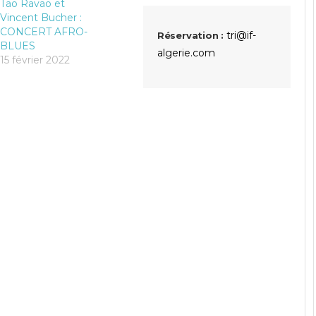
Tao Ravao et
Vincent Bucher :
CONCERT AFRO-
tri@if-
Réservation :
BLUES
algerie.com
15 février 2022