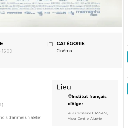
E
CATÉGORIE
Cinéma
- 16:00
Lieu
E
Institut français
d'Alger
1)
Rue Capitaine HASSANI,
mois d’animer un atelier
Alger Centre, Algérie