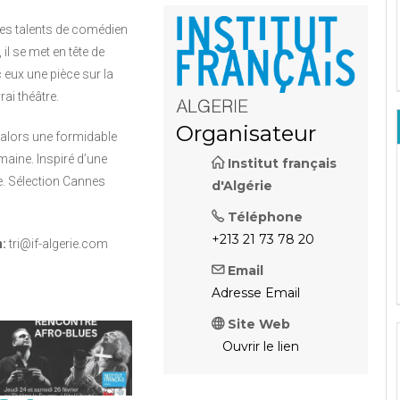
les talents de comédien
il se met en tête de
eux une pièce sur la
rai théâtre.
Organisateur
lors une formidable
aine. Inspiré d’une
Institut français
ie. Sélection Cannes
d'Algérie
Téléphone
+213 21 73 78 20
:
tri@if-algerie.com
Email
Adresse Email
Site Web
Ouvrir le lien