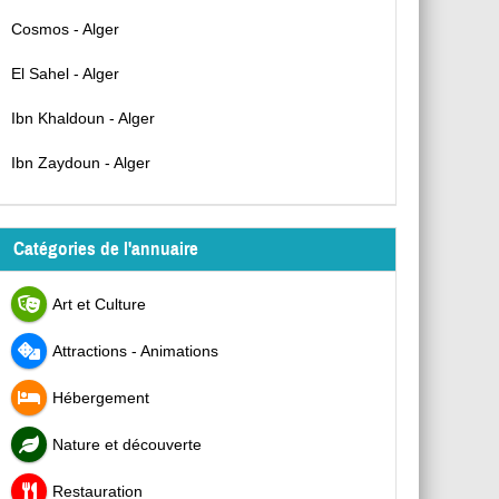
Cosmos - Alger
El Sahel - Alger
Ibn Khaldoun - Alger
Ibn Zaydoun - Alger
Catégories de l'annuaire
Art et Culture
Attractions - Animations
Hébergement
Nature et découverte
Restauration