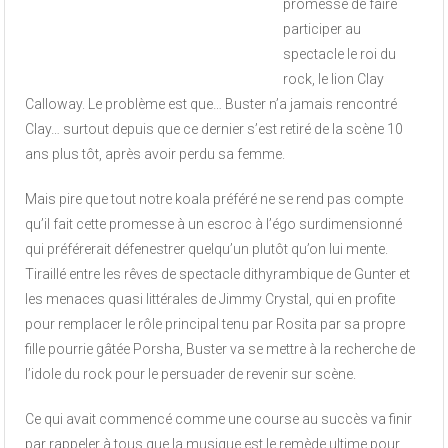
promesse de faire
participer au
spectacle le roi du
rock, le lion Clay
Calloway. Le problème est que… Buster n’a jamais rencontré
Clay… surtout depuis que ce dernier s’est retiré de la scène 10
ans plus tôt, après avoir perdu sa femme.
Mais pire que tout notre koala préféré ne se rend pas compte
qu’il fait cette promesse à un escroc à l’égo surdimensionné
qui préférerait défenestrer quelqu’un plutôt qu’on lui mente.
Tiraillé entre les rêves de spectacle dithyrambique de Gunter et
les menaces quasi littérales de Jimmy Crystal, qui en profite
pour remplacer le rôle principal tenu par Rosita par sa propre
fille pourrie gâtée Porsha, Buster va se mettre à la recherche de
l’idole du rock pour le persuader de revenir sur scène.
Ce qui avait commencé comme une course au succès va finir
par rappeler à tous que la musique est le remède ultime pour