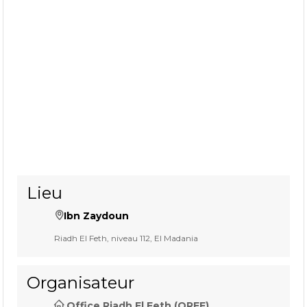
Lieu
Ibn Zaydoun
Riadh El Feth, niveau 112, El Madania
Organisateur
Office Riadh El Feth (OREF)