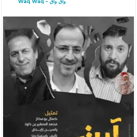
Waq Waq – واق واق