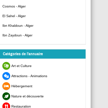
Cosmos - Alger
El Sahel - Alger
Ibn Khaldoun - Alger
Ibn Zaydoun - Alger
Catégories de l'annuaire
Art et Culture
Attractions - Animations
Hébergement
Nature et découverte
Restauration