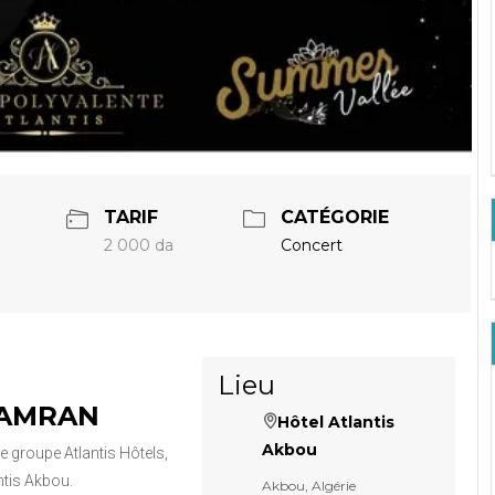
TARIF
CATÉGORIE
2 000 da
Concert
Lieu
I AMRAN
Hôtel Atlantis
Akbou
e groupe Atlantis Hôtels,
ntis Akbou.
Akbou, Algérie