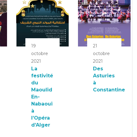
19
21
octobre
octobre
2021
2021
La
Des
festivité
Asturies
du
à
Maoulid
Constantine
En-
Nabaoui
à
l’Opéra
d’Alger