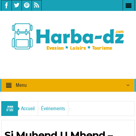
Menu
Accueil
Événements
Si Muḥend U Mḥend –