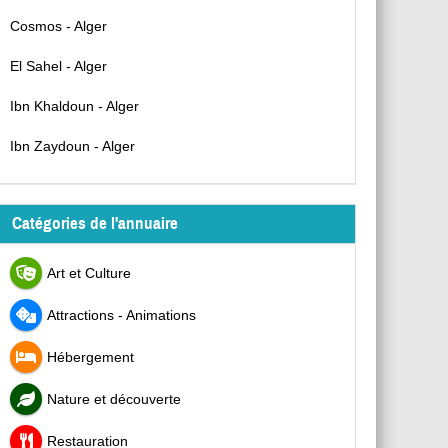
Cosmos - Alger
El Sahel - Alger
Ibn Khaldoun - Alger
Ibn Zaydoun - Alger
Catégories de l'annuaire
Art et Culture
Attractions - Animations
Hébergement
Nature et découverte
Restauration