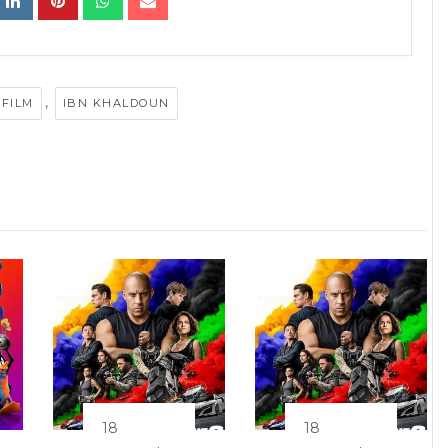
,
FILM
IBN KHALDOUN
18
18