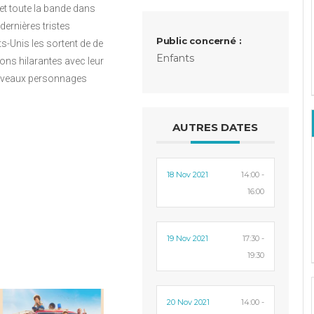
et toute la bande dans
dernières tristes
Public concerné :
ts-Unis les sortent de de
Enfants
ions hilarantes avec leur
nouveaux personnages
AUTRES DATES
18 Nov 2021
14:00 -
16:00
19 Nov 2021
17:30 -
19:30
20 Nov 2021
14:00 -