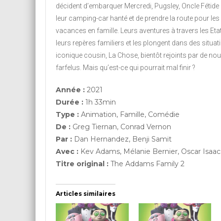
décident d’embarquer Mercredi, Pugsley, Oncle Fétide 
leur camping-car hanté et de prendre la route pour les 
vacances en famille. Leurs aventures à travers les Eta
leurs repères familiers et les plongent dans des situat
iconique cousin, La Chose, bientôt rejoints par de 
farfelus. Mais qu’est-ce qui pourrait mal finir ?
Année :
2021
Durée :
1h 33min
Type :
Animation, Famille, Comédie
De :
Greg Tiernan, Conrad Vernon
Par :
Dan Hernandez, Benji Samit
Avec :
Kev Adams, Mélanie Bernier, Oscar Isaac
Titre original :
The Addams Family 2
Articles similaires