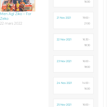
16:00
Men Agl Ziko – For
21 Nov 2021
19:00 -
Zeko
22 mars 2022
21:00
22 Nov 2021
16:30 -
18:30
23 Nov 2021
16:00 -
18:00
24 Nov 2021
14:00 -
16:00
25 Nov 2021
16:00 -