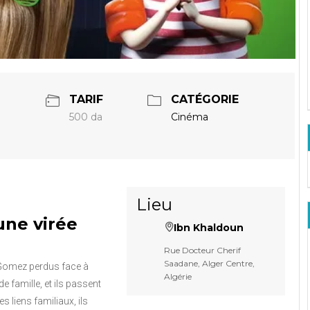
TARIF
CATÉGORIE
500 da
Cinéma
Lieu
une virée
Ibn Khaldoun
Rue Docteur Cherif
Saadane, Alger Centre,
t Gomez perdus face à
Algérie
de famille, et ils passent
s liens familiaux, ils