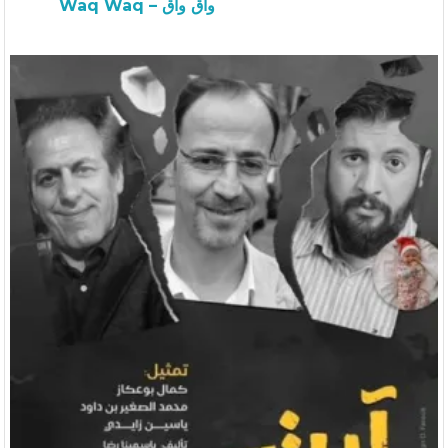
Waq Waq – واق واق