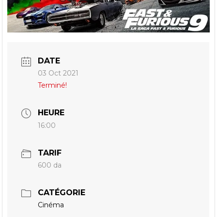
DATE
03 Oct 2021
Terminé!
HEURE
16:00
TARIF
600 da
CATÉGORIE
Cinéma