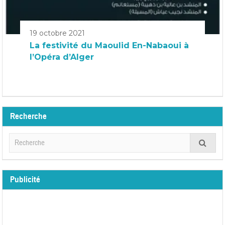
19 octobre 2021
La festivité du Maoulid En-Nabaoui à
l’Opéra d’Alger
Recherche
Publicité