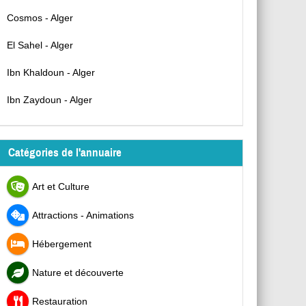
Cosmos - Alger
El Sahel - Alger
Ibn Khaldoun - Alger
Ibn Zaydoun - Alger
Catégories de l'annuaire
Art et Culture
Attractions - Animations
Hébergement
Nature et découverte
Restauration