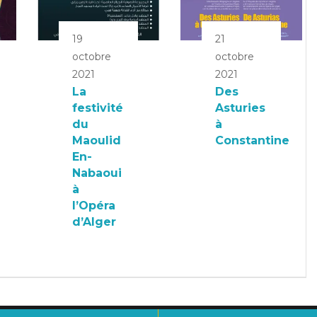
19
21
octobre
octobre
2021
2021
La
Des
festivité
Asturies
du
à
Maoulid
Constantine
En-
Nabaoui
à
l’Opéra
d’Alger