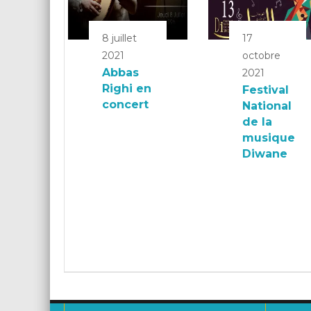
8 juillet
17
2021
octobre
Abbas
2021
Righi en
Festival
concert
National
de la
musique
Diwane