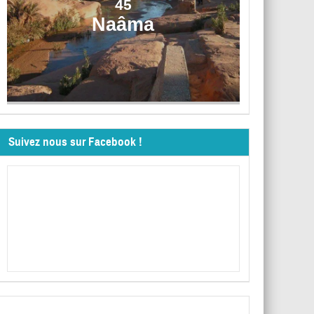
45
Naâma
Suivez nous sur Facebook !