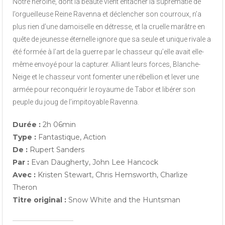
Notre héroïne, dont la beauté vient entacher la suprématie de
l’orgueilleuse Reine Ravenna et déclencher son courroux, n’a
plus rien d’une damoiselle en détresse, et la cruelle marâtre en
quête de jeunesse éternelle ignore que sa seule et unique rivale a
été formée à l’art de la guerre par le chasseur qu’elle avait elle-
même envoyé pour la capturer. Alliant leurs forces, Blanche-
Neige et le chasseur vont fomenter une rébellion et lever une
armée pour reconquérir le royaume de Tabor et libérer son
peuple du joug de l’impitoyable Ravenna.
Durée :
2h 06min
Type :
Fantastique, Action
De :
Rupert Sanders
Par :
Evan Daugherty, John Lee Hancock
Avec :
Kristen Stewart, Chris Hemsworth, Charlize
Theron
Titre original :
Snow White and the Huntsman