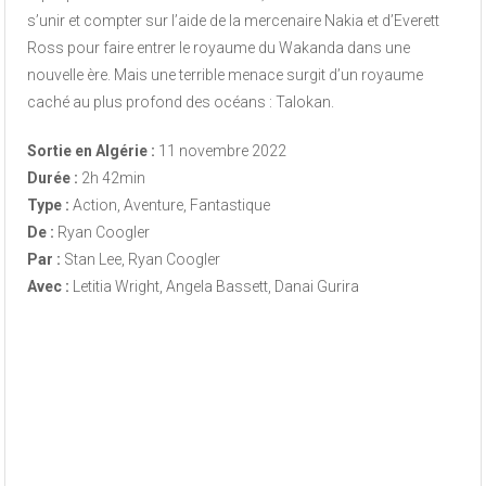
s’unir et compter sur l’aide de la mercenaire Nakia et d’Everett
Ross pour faire entrer le royaume du Wakanda dans une
nouvelle ère. Mais une terrible menace surgit d’un royaume
caché au plus profond des océans : Talokan.
Sortie en Algérie :
11 novembre 2022
Durée :
2h 42min
Type :
Action, Aventure, Fantastique
De :
Ryan Coogler
Par :
Stan Lee, Ryan Coogler
Avec :
Letitia Wright, Angela Bassett, Danai Gurira