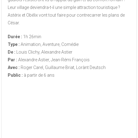
Leur village deviendra-t-il une simple attraction touristique ?
Astérix et Obélix vont tout faire pour contrecarrer les plans de
César.
Durée :
1h 26min
Type :
Animation, Aventure, Comédie
De :
Louis Clichy, Alexandre Astier
Par :
Alexandre Astier, Jean-Rémi François
Avec :
Roger Carel, Guillaume Briat, Lorànt Deutsch
Public :
à partir de 6 ans