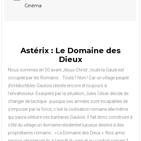
Cinéma
Astérix : Le Domaine des
Dieux
Nous sommes en 50 avant Jésus-Christ ; toute la Gaule est
occupée par les Romains… Toute ? Non ! Car un village peuplé
d’irréductibles Gaulois résiste encore et toujours à
l’envahisseur. Exaspéré par la situation, Jules César décide de
changer de tactique : puisque ses armées sont incapables de
s’imposer par la force, c’est la civilisation romaine elle-même
qui saura séduire ces barbares Gaulois. Il fait donc construire à
côté du village un domaine résidentiel luxueux destiné à des
propriétaires romains. : « Le Domaine des Dieux ». Nos amis
gaulois résisteront ils à l’appât du gain et au confort romain ?