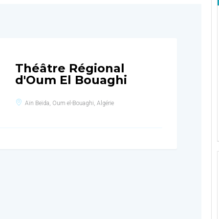
Théâtre Régional
d'Oum El Bouaghi
Aïn Beïda, Oum el-Bouaghi, Algérie