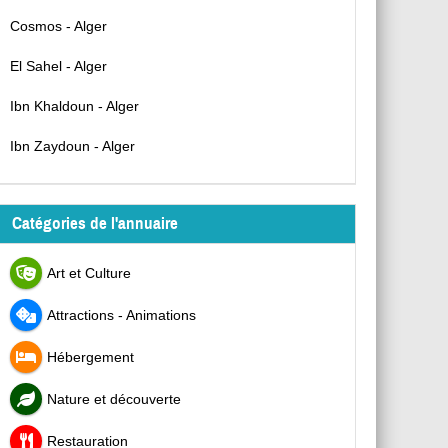
Cosmos - Alger
El Sahel - Alger
Ibn Khaldoun - Alger
Ibn Zaydoun - Alger
Catégories de l'annuaire
Art et Culture
Attractions - Animations
Hébergement
Nature et découverte
Restauration