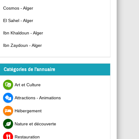
Cosmos - Alger
El Sahel - Alger
Ibn Khaldoun - Alger
Ibn Zaydoun - Alger
Catégories de l'annuaire
Art et Culture
Attractions - Animations
Hébergement
Nature et découverte
Restauration