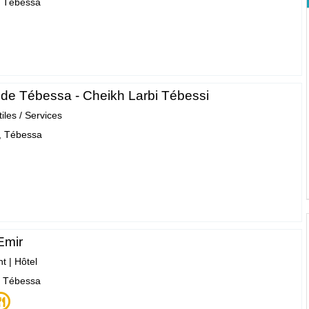
, Tébessa
 de Tébessa - Cheikh Larbi Tébessi
tiles / Services
, Tébessa
Emir
nt
|
Hôtel
, Tébessa