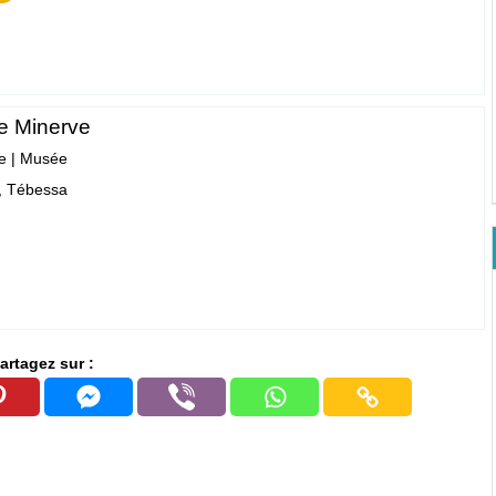
e Minerve
e
|
Musée
, Tébessa
artagez sur :